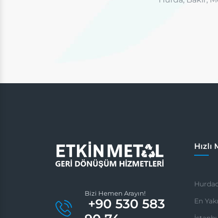
Hızlı
Hurdac
Bizi Hemen Arayın!
+90 530 583
En Yak
İstanb