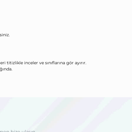
iniz.
titizlikle inceler ve sınıflarına gör ayırır.
ığında.
men bize ulaşın.