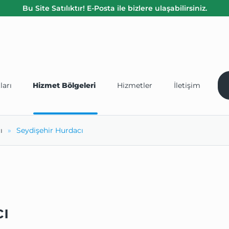
Bu Site Satılıktır! E-Posta ile bizlere ulaşabilirsiniz.
ları
Hizmet Bölgeleri
Hizmetler
İletişim
ı
Seydişehir Hurdacı
ı