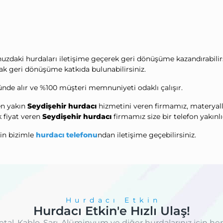
nuzdaki hurdaları iletişime geçerek geri dönüşüme kazandırabilirs
ak geri dönüşüme katkıda bulunabilirsiniz.
de alır ve %100 müşteri memnuniyeti odaklı çalışır.
 en yakın
Seydişehir hurdacı
hizmetini veren firmamız, materyalleri 
k fiyat veren
Seydişehir hurdacı
firmamız size bir telefon yakınl
çin bizimle
hurdacı telefonu
ndan iletişime geçebilirsiniz.
Hurdacı Etkin
Hurdacı Etkin'e Hızlı Ulaş!
etal, Kablo, Sarı, Alüminyum ve diğer hurdalarınız için he