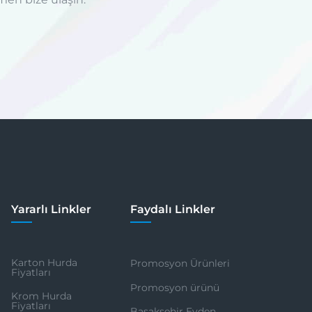
Yararlı Linkler
Faydalı Linkler
Karton Hurda
Promosyon Ürünleri
Fiyatları
Promosyon ürünü
Krom Hurda
Fiyatları
Başakşehir Evden