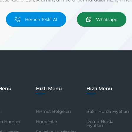
Hemen Teklif Al
Whatsapp
 Menü
Hızlı Menü
Hızlı Menü
ı
Hizmet Bölgeleri
Bakır Hurda Fiyatları
Demir Hurda
ın Hurdacı
Hurdacılar
Fiyatları
ul Hurdacı
En Yakın Hurdacılar