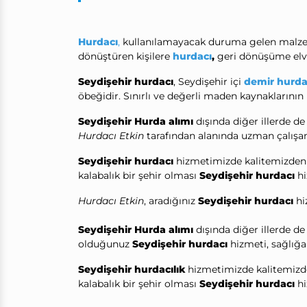
Hurdacı
,
kullanılamayacak duruma gelen malzemel
dönüştüren kişilere
hurdacı
,
geri dönüşüme elve
Seydişehir hurdacı
, Seydişehir içi
demir hurda
öbeğidir. Sınırlı ve değerli maden kaynakların
Seydişehir Hurda alımı
dışında diğer illerde d
Hurdacı Etkin
tarafından alanında uzman çalışanla
Seydişehir hurdacı
hizmetimizde kalitemizden 
kalabalık bir şehir olması
Seydişehir hurdacı
hi
Hurdacı Etkin
, aradığınız
Seydişehir hurdacı
hi
Seydişehir Hurda alımı
dışında diğer illerde d
olduğunuz
Seydişehir hurdacı
hizmeti, sağlığa 
Seydişehir hurdacılık
hizmetimizde kalitemizde
kalabalık bir şehir olması
Seydişehir hurdacı
hi