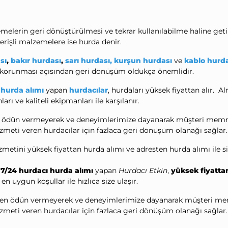
erin geri dönüştürülmesi ve tekrar kullanılabilme haline getir
rişli malzemelere ise hurda denir.
sı
,
bakır hurdası
,
sarı hurdası,
kurşun hurdası
ve
kablo hurd
ın korunması açısından geri dönüşüm oldukça önemlidir.
e
hurda alımı
yapan
hurdacılar
, hurdaları yüksek fiyattan alır. 
rı ve kaliteli ekipmanları ile karşılanır.
ödün vermeyerek ve deneyimlerimize dayanarak müşteri memnuni
zmeti veren hurdacılar için fazlaca geri dönüşüm olanağı sağlar
zmetini yüksek fiyattan hurda alımı ve adresten hurda alımı ile si
e
7/24 hurdacı hurda alımı
yapan
Hurdacı Etkin
,
yüksek fiyatta
en uygun koşullar ile hızlıca size ulaşır.
n ödün vermeyerek ve deneyimlerimize dayanarak müşteri memnu
zmeti veren hurdacılar için fazlaca geri dönüşüm olanağı sağlar.