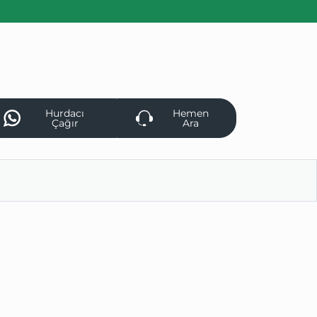
Hurdacı
Hemen
Çağır
Ara