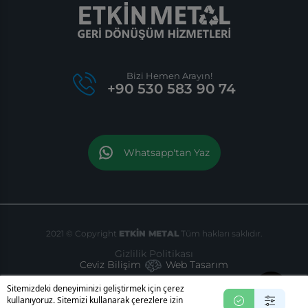
Bizi Hemen Arayın!
+90 530 583 90 74
Whatsapp'tan Yaz
2021 © Copyright
ETKİN METAL
Tüm hakları saklıdır.
Gizlilik Politikası
Ceviz Bilişim
Web Tasarım
Sitemizdeki deneyiminizi geliştirmek için çerez
kullanıyoruz. Sitemizi kullanarak çerezlere izin