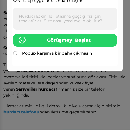
whatsapp uygulamasından ulaşın!
Sarıveliler Hurdacı
ihtiyaçlarınız için, konumunuzdaki
Hurdacı Etkin ile iletişime geçtiğiniz için
hurdaları iletişime geçerek geri dönüşüme
teşekkürler! Size nasıl yardımcı olabiliriz?
kazandırabilirsiniz.
Elinizdeki hurdaları
Sarıveliler hurdacıya
satarak geri
dönüşüme katkıda bulunabilirsiniz.
Görüşmeyi Başlat
Sarıveliler hurdacı
malzemenizi değerinin üstünde alır ve
Popup karşıma bir daha çıkmasın
%100 müşteri memnuniyeti odaklı çalışır.
Tecrübesini ve bilgi birikimini birleştirerek size en
yakın
Sarıveliler hurdacı
hizmetini veren firmamız,
materyalleri titizlikle inceler ve sınıflarına gör ayırır. Titizlikle
ayrılan materyallere değerinden yüksek fiyat
veren
Sarıveliler hurdacı
firmamız size bir telefon
yakınlığında.
Hizmetlerimiz ile ilgili detaylı bilgiye ulaşmak için bizimle
hurdacı telefonu
ndan iletişime geçebilirsiniz.