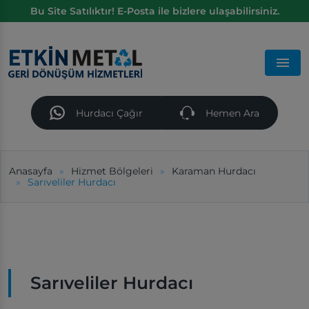
Bu Site Satılıktır! E-Posta ile bizlere ulaşabilirsiniz.
Men
Hurdacı Çağır
Hemen Ara
Anasayfa
Hizmet Bölgeleri
Karaman Hurdacı
Sarıveliler Hurdacı
Sarıveliler Hurdacı