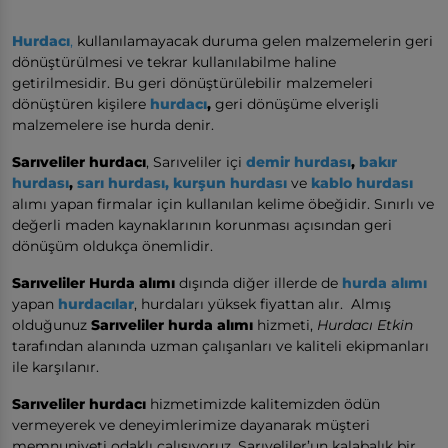
Hurdacı
,
kullanılamayacak duruma gelen malzemelerin geri
dönüştürülmesi ve tekrar kullanılabilme haline
getirilmesidir. Bu geri dönüştürülebilir malzemeleri
dönüştüren kişilere
hurdacı
,
geri dönüşüme elverişli
malzemelere ise hurda denir.
Sarıveliler hurdacı
, Sarıveliler içi
demir hurdası
,
bakır
hurdası
,
sarı hurdası,
kurşun hurdası
ve
kablo hurdası
alımı yapan firmalar için kullanılan kelime öbeğidir. Sınırlı ve
değerli maden kaynaklarının korunması açısından geri
dönüşüm oldukça önemlidir.
Sarıveliler Hurda alımı
dışında diğer illerde de
hurda alımı
yapan
hurdacılar
, hurdaları yüksek fiyattan alır. Almış
olduğunuz
Sarıveliler hurda alımı
hizmeti,
Hurdacı Etkin
tarafından alanında uzman çalışanları ve kaliteli ekipmanları
ile karşılanır.
Sarıveliler hurdacı
hizmetimizde kalitemizden ödün
vermeyerek ve deneyimlerimize dayanarak müşteri
memnuniyeti odaklı çalışıyoruz. Sarıveliler’un kalabalık bir