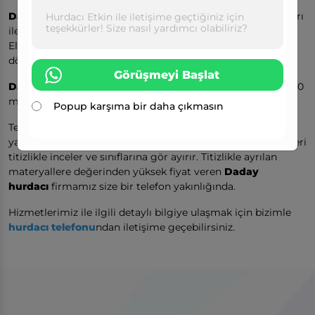
Daday Hurdacı
ihtiyaçlarınız için, konumunuzdaki hurdaları
Hurdacı Etkin ile iletişime geçtiğiniz için
teşekkürler! Size nasıl yardımcı olabiliriz?
iletişime geçerek geri dönüşüme kazandırabilirsiniz.
Elinizdeki hurdaları
Daday hurdacıya
satarak geri
dönüşüme katkıda bulunabilirsiniz.
Görüşmeyi Başlat
Daday hurdacı
malzemenizi değerinin üstünde alır ve %100
müşteri memnuniyeti odaklı çalışır.
Popup karşıma bir daha çıkmasın
Tecrübesini ve bilgi birikimini birleştirerek size en
yakın
Daday hurdacı
hizmetini veren firmamız, materyalleri
titizlikle inceler ve sınıflarına gör ayırır. Titizlikle ayrılan
materyallere değerinden yüksek fiyat veren
Daday
hurdacı
firmamız size bir telefon yakınlığında.
Hizmetlerimiz ile ilgili detaylı bilgiye ulaşmak için bizimle
hurdacı telefonu
ndan iletişime geçebilirsiniz.