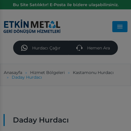
Bu Site Satılıktır! E-Posta ile bizlere ulaşabilirsiniz.
Men
Hurdacı Çağır
Hemen Ara
Anasayfa
Hizmet Bölgeleri
Kastamonu Hurdacı
Daday Hurdacı
Daday Hurdacı