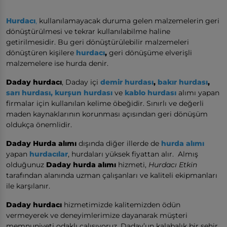
Hurdacı
,
kullanılamayacak duruma gelen malzemelerin geri
dönüştürülmesi ve tekrar kullanılabilme haline
getirilmesidir. Bu geri dönüştürülebilir malzemeleri
dönüştüren kişilere
hurdacı
,
geri dönüşüme elverişli
malzemelere ise hurda denir.
Daday hurdacı
, Daday içi
demir hurdası
,
bakır hurdası
,
sarı hurdası,
kurşun hurdası
ve
kablo hurdası
alımı yapan
firmalar için kullanılan kelime öbeğidir. Sınırlı ve değerli
maden kaynaklarının korunması açısından geri dönüşüm
oldukça önemlidir.
Daday Hurda alımı
dışında diğer illerde de
hurda alımı
yapan
hurdacılar
, hurdaları yüksek fiyattan alır. Almış
olduğunuz
Daday hurda alımı
hizmeti,
Hurdacı Etkin
tarafından alanında uzman çalışanları ve kaliteli ekipmanları
ile karşılanır.
Daday hurdacı
hizmetimizde kalitemizden ödün
vermeyerek ve deneyimlerimize dayanarak müşteri
memnuniyeti odaklı çalışıyoruz. Daday’un kalabalık bir şehir